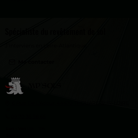
Spécialiste du revêtement de sol
J’interviens en Loire-Atlantique.
Me contacter
MP
'SOLS
6 Rue De L'Adour,
44470
THOUARE-SUR-LOIRE
09 70 35 98 65
Lun - Ven :
8h – 19h
Sam :
8h – 12h