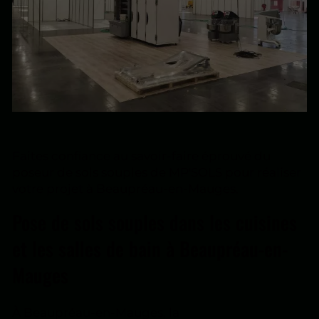
Faites confiance au savoir-faire éprouvé du
poseur de sols souples de MP'SOLS pour réaliser
votre projet à Beaupréau-en-Mauges.
Pose de sols souples dans les cuisines
et les salles de bain à Beaupréau-en-
Mauges
À Beaupréau-en-Mauges, la