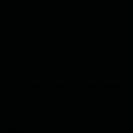
intérieurs contribue également à l'isolation
phonique, un atout majeur pour un espace de
vie tranquille. En tant qu'installateur de sols
souples, je propose des solutions adaptées à
chaque projet à Beaupréau-en-Mauges.
Le processus d'installation commence par une
évaluation de l'espace disponible et une
préparation adéquate du sous-plancher. Cela
garantit une base stable pour le revêtement
choisi. Avec MP'SOLS, vous faites le choix d'un
expert
pour une installation de sols souples réussie et
durable
.
Contactez-moi via le formulaire pour obtenir un
devis personnalisé pour votre projet
d’installation de sols souples à Beaupréau-en-
Mauges.