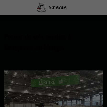
MP
'SOLS
Poseur de sols souples à
Beaupréau-en-Mauges