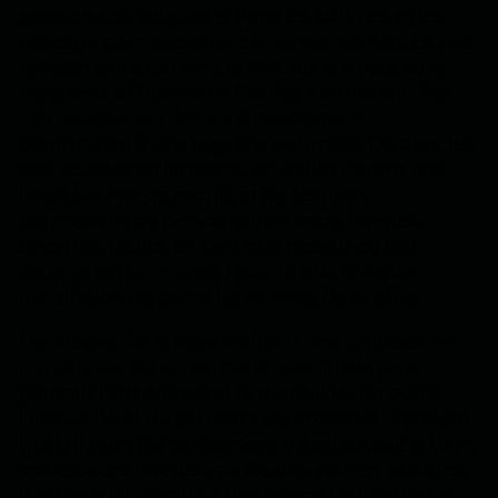
pose de sols souples
dans les cuisines et les
salles de bain présente de nombreux atouts. Ces
revêtements, comme le PVC ou le vinyle, sont
résistants à l'humidité. Faciles à entretenir, les
sols souples se nettoient rapidement,
contribuant à une hygiène optimale. De plus, les
sols souples en lames ou en dalles offrent une
large palette de motifs et de textures,
permettant de personnaliser votre intérieur
selon vos goûts. En tant que poseur de sols
souples expérimenté, j’assure que chaque
installation respecte les normes de qualité.
Les étapes de la pose incluent une préparation
minutieuse du sol existant, essentielle pour
garantir l'adhérence et la durabilité. En outre,
j’évalue l'état du sol avant de procéder. Pendant
l'installation du revêtement de sol souple
dans
vos espaces intérieurs à Beaupréau-en-Mauges,
il est crucial d'assurer une bonne ventilation et