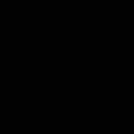
d’être minutieux pour un travail soigné.
Installation de sols souples dans les
chambres et les salles de séjour à
Beaupréau-en-Mauges
À Beaupréau-en-Mauges, installer des sols
souples dans les chambres et les salles de séjour
offre un confort remarquable. Ces revêtements,
qu'ils soient en rouleaux ou en lés, apportent une
chaleur agréable sous les pieds, rendant chaque
pièce accueillante. Les sols souples, disponibles
en différents coloris, permettent de créer une
ambiance harmonieuse et personnalisée.
La souplesse de ces revêtements de sols